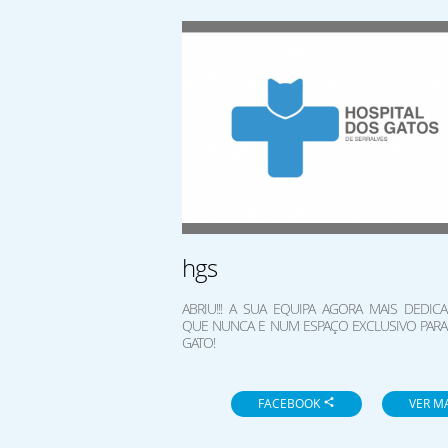
hgs
ABRIU!!! A SUA EQUIPA AGORA MAIS DEDIC
QUE NUNCA E NUM ESPAÇO EXCLUSIVO PARA
GATO!
FACEBOOK
VER M
share