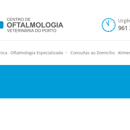
Urgê
961 
nica
Oftalmologia Especializada
Consultas ao Domicílio
Alime