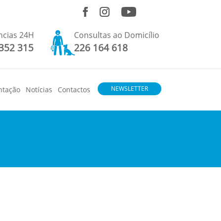
ncias 24H
Consultas ao Domicílio
352 315
226 164 618
NEWSLETTER
ntação
Notícias
Contactos