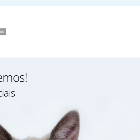
zemos!
iais